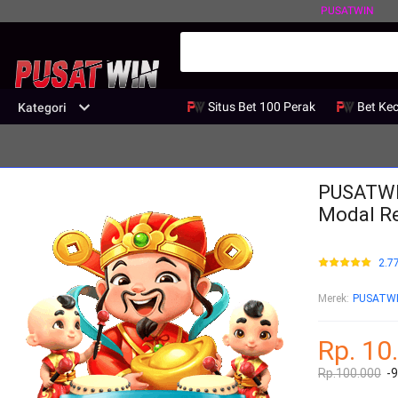
PUSATWIN
Situs Bet 100 Perak
Bet Kec
Kategori
PUSATWIN
Modal Re
2.7
Merek
:
PUSATW
Rp. 10
Rp.100.000
-