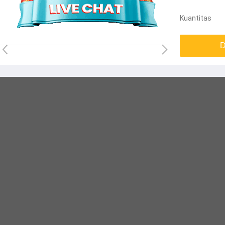
Kuantitas