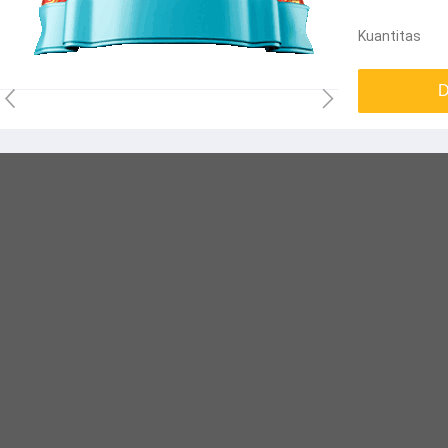
Kuantitas