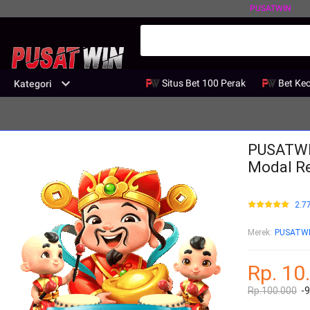
PUSATWIN
Situs Bet 100 Perak
Bet Kec
Kategori
PUSATWIN
Modal Re
2.7
Merek
:
PUSATW
Rp. 10
Rp.100.000
-