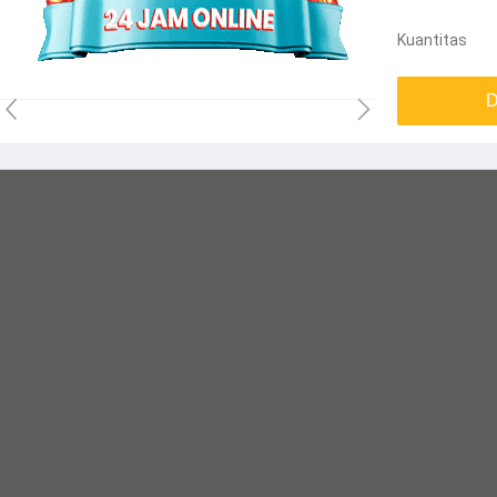
Kuantitas