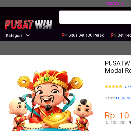
PUSATWIN
Situs Bet 100 Perak
Bet Kec
Kategori
PUSATWIN
Modal Re
2.7
Merek
:
PUSATW
Rp. 10
Rp.100.000
-