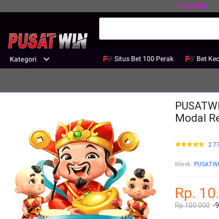
PUSATWIN
Situs Bet 100 Perak
Bet Kec
Kategori
PUSATWIN
Modal Re
2.7
Merek
:
PUSATW
Rp. 10
Rp.100.000
-