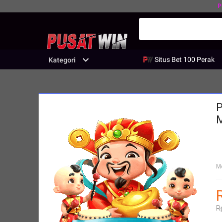
P
Situs Bet 100 Perak
Kategori
P
M
M
R