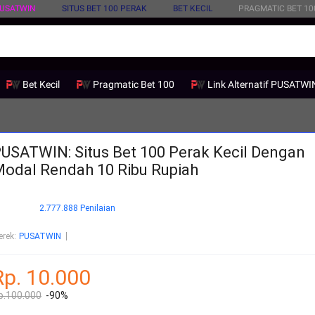
USATWIN
SITUS BET 100 PERAK
BET KECIL
PRAGMATIC BET 10
Bet Kecil
Pragmatic Bet 100
Link Alternatif PUSATWI
USATWIN: Situs Bet 100 Perak Kecil Dengan
odal Rendah 10 Ribu Rupiah
2.777.888 Penilaian
erek
:
PUSATWIN
Rp. 10.000
p.100.000
-90%