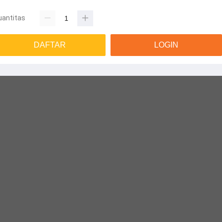
uantitas
DAFTAR
LOGIN