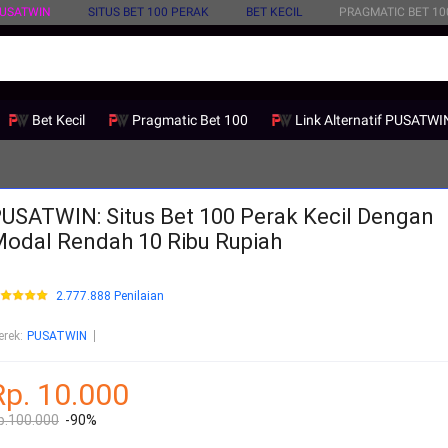
USATWIN
SITUS BET 100 PERAK
BET KECIL
PRAGMATIC BET 10
Bet Kecil
Pragmatic Bet 100
Link Alternatif PUSATWI
USATWIN: Situs Bet 100 Perak Kecil Dengan
odal Rendah 10 Ribu Rupiah
2.777.888 Penilaian
erek
:
PUSATWIN
Rp. 10.000
p.100.000
-90%