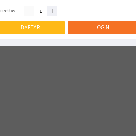
uantitas
DAFTAR
LOGIN