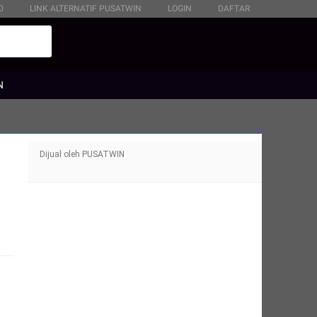
0
LINK ALTERNATIF PUSATWIN
LOGIN
DAFTAR
N
Dijual oleh PUSATWIN