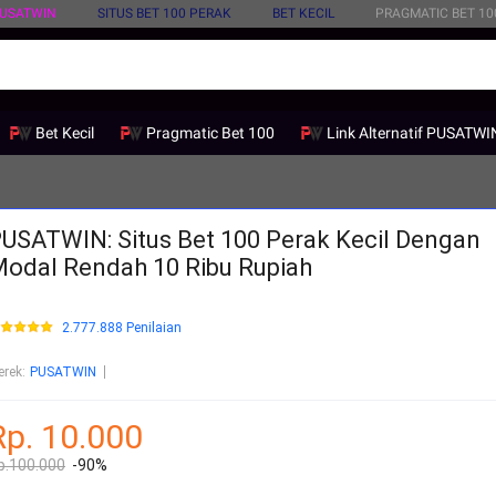
USATWIN
SITUS BET 100 PERAK
BET KECIL
PRAGMATIC BET 10
Bet Kecil
Pragmatic Bet 100
Link Alternatif PUSATWI
USATWIN: Situs Bet 100 Perak Kecil Dengan
odal Rendah 10 Ribu Rupiah
2.777.888 Penilaian
erek
:
PUSATWIN
Rp. 10.000
p.100.000
-90%