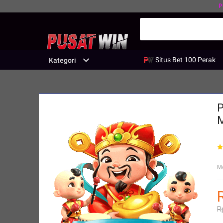
P
Situs Bet 100 Perak
Kategori
P
M
M
R