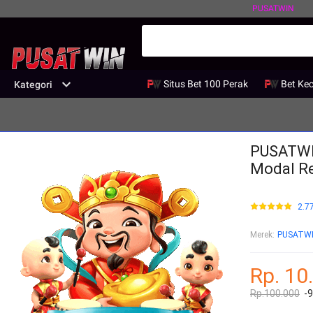
PUSATWIN
Situs Bet 100 Perak
Bet Kec
Kategori
PUSATWIN
Modal Re
2.7
Merek
:
PUSATW
Rp. 10
Rp.100.000
-