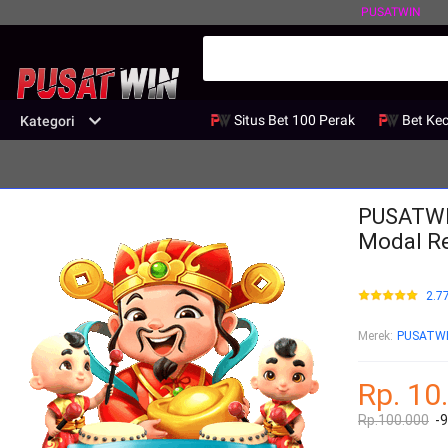
PUSATWIN
Situs Bet 100 Perak
Bet Kec
Kategori
PUSATWIN
Modal Re
2.7
Merek
:
PUSATW
Rp. 10
Rp.100.000
-